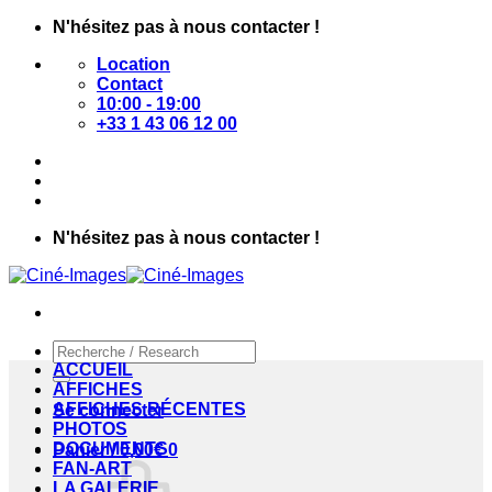
Passer
N'hésitez pas à nous contacter !
au
Location
contenu
Contact
10:00 - 19:00
+33 1 43 06 12 00
N'hésitez pas à nous contacter !
Recherche
pour :
ACCUEIL
AFFICHES
AFFICHES RÉCENTES
Se connecter
PHOTOS
DOCUMENTS
Panier /
0,00
€
0
FAN-ART
LA GALERIE