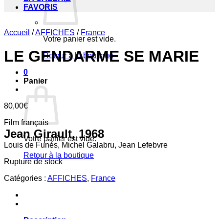
FAVORIS
Accueil
/
AFFICHES
/
France
Votre panier est vide.
LE GENDARME SE MARIE
Retour à la boutique
0
Panier
80,00
€
Film français
Jean Girault, 1968
Votre panier est vide.
Louis de Funés, Michel Galabru, Jean Lefebvre
Retour à la boutique
Rupture de stock
Catégories :
AFFICHES
,
France