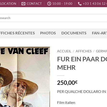
LOCATION
CONTACT
10:00 - 19:00
+33 1 43 06 12
FFICHES RÉCENTES
PHOTOS
DOCUMENTS
FAN-AR
ACCUEIL
/
AFFICHES
/
GERM
FUR EIN PAAR 
MEHR
250,00
€
PER QUALCHE DOLLARO IN 
Film italien