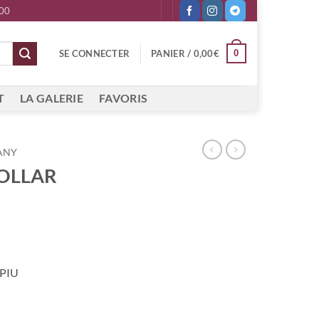
 00
0
SE CONNECTER
PANIER /
0,00
€
T
LA GALERIE
FAVORIS
ANY
DOLLAR
PIU