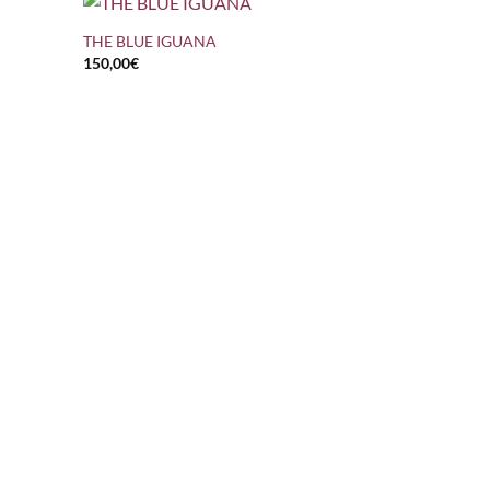
THE BLUE IGUANA
150,00
€
+
ARMY OF D
300,00
€