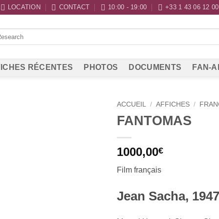
LOCATION
CONTACT
10:00 - 19:00
+33 1 43 06 12 00
ICHES RÉCENTES
PHOTOS
DOCUMENTS
FAN-A
ACCUEIL
/
AFFICHES
/
FRAN
FANTOMAS
1000,00
€
Film français
Jean Sacha, 194