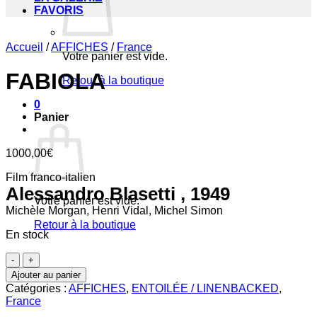
FAVORIS
Accueil
/
AFFICHES
/
France
Votre panier est vide.
FABIOLA
Retour à la boutique
0
Panier
1000,00
€
Film franco-italien
Alessandro Blasetti , 1949
Votre panier est vide.
Michèle Morgan, Henri Vidal, Michel Simon
Retour à la boutique
En stock
quantité
de
Ajouter au panier
FABIOLA
Catégories :
AFFICHES
,
ENTOILÉE / LINENBACKED
,
France