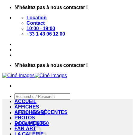
Passer
N'hésitez pas à nous contacter !
au
Location
contenu
Contact
10:00 - 19:00
+33 1 43 06 12 00
N'hésitez pas à nous contacter !
Recherche
pour :
ACCUEIL
AFFICHES
AFFICHES RÉCENTES
Se connecter
PHOTOS
DOCUMENTS
Panier /
0,00
€
0
FAN-ART
LA GALERIE