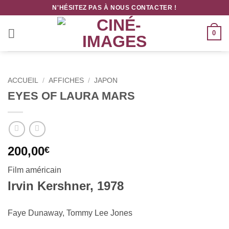
Passer
N'HÉSITEZ PAS À NOUS CONTACTER !
au
contenu
0
ACCUEIL
/
AFFICHES
/
JAPON
EYES OF LAURA MARS
200,00
€
Film américain
Irvin Kershner, 1978
Faye Dunaway, Tommy Lee Jones