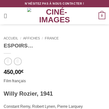
Passer
N'HÉSITEZ PAS À NOUS CONTACTER !
au
contenu
0
ACCUEIL
/
AFFICHES
/
FRANCE
ESPOIRS…
450,00
€
Film français
Willy Rozier, 1941
Constant Remy, Robert Lynen, Pierre Larquey