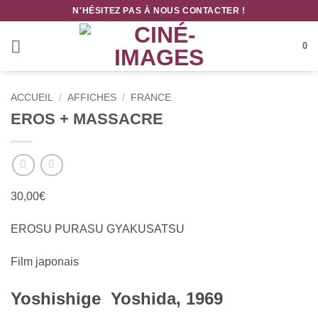
Passer
N'HÉSITEZ PAS À NOUS CONTACTER !
au
contenu
0
ACCUEIL
/
AFFICHES
/
FRANCE
EROS + MASSACRE
30,00
€
EROSU PURASU GYAKUSATSU
Film japonais
Yoshishige Yoshida, 1969