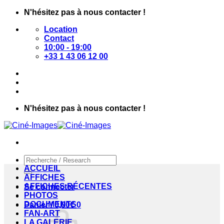
Passer
N'hésitez pas à nous contacter !
au
Location
contenu
Contact
10:00 - 19:00
+33 1 43 06 12 00
N'hésitez pas à nous contacter !
Recherche
pour :
ACCUEIL
AFFICHES
AFFICHES RÉCENTES
Se connecter
PHOTOS
DOCUMENTS
Panier /
0,00
€
0
FAN-ART
LA GALERIE