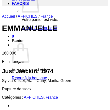
FAVORIS
Accueil
/
AFFICHES
/
France
Votre panier est vide.
EMMANUELLE
Retour à la boutique
0
Panier
160,00
€
Film français
Votre panier est vide.
Just Jaeckin, 1974
Retour à la boutique
Sylvia Kristel, Alain Cuny, Marika Green
Rupture de stock
Catégories :
AFFICHES
,
France