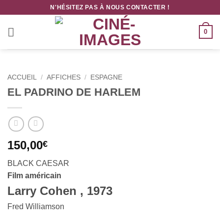
Passer
N'HÉSITEZ PAS À NOUS CONTACTER !
au
contenu
0
ACCUEIL
/
AFFICHES
/
ESPAGNE
EL PADRINO DE HARLEM
150,00
€
BLACK CAESAR
Film américain
Larry Cohen , 1973
Fred Williamson