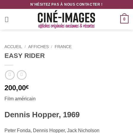
Passer
N'HÉSITEZ PAS À NOUS CONTACTER !
au
contenu
0
ACCUEIL
/
AFFICHES
/
FRANCE
EASY RIDER
200,00
€
Film américain
Dennis Hopper, 1969
Peter Fonda, Dennis Hopper, Jack Nicholson