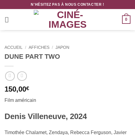
Passer
N'HÉSITEZ PAS À NOUS CONTACTER !
au
contenu
0
ACCUEIL
/
AFFICHES
/
JAPON
DUNE PART TWO
150,00
€
Film américain
Denis Villeneuve, 2024
Timothée Chalamet, Zendaya, Rebecca Ferguson, Javier