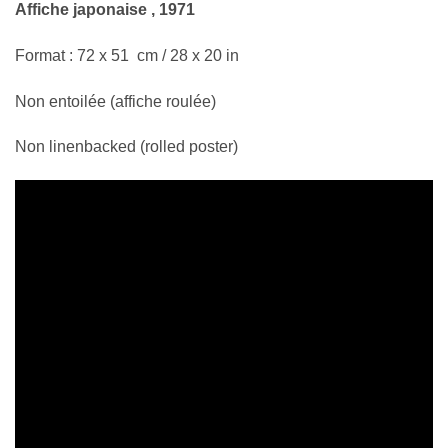
Affiche japonaise , 1971
Format : 72 x 51 cm / 28 x 20 in
Non entoilée (affiche roulée)
Non linenbacked (rolled poster)