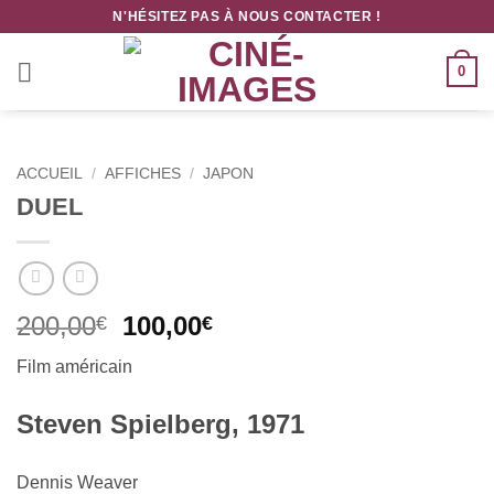
Passer
N'HÉSITEZ PAS À NOUS CONTACTER !
au
contenu
0
ACCUEIL
/
AFFICHES
/
JAPON
DUEL
Le
Le
200,00
100,00
€
€
prix
prix
Film américain
initial
actuel
était :
est :
Steven Spielberg, 1971
200,00€.
100,00€.
Dennis Weaver