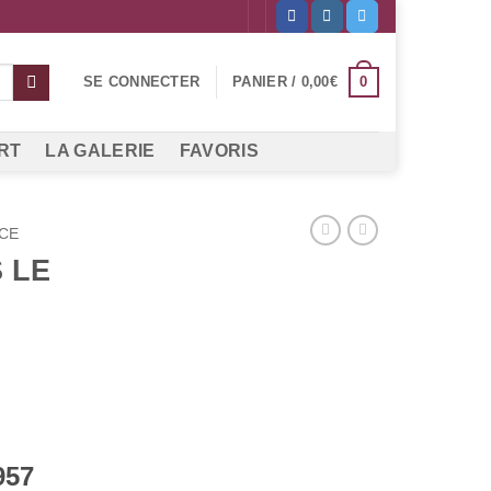
0
SE CONNECTER
PANIER /
0,00
€
RT
LA GALERIE
FAVORIS
CE
 LE
957