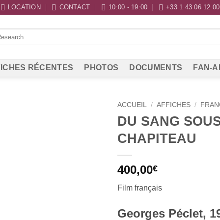
LOCATION
CONTACT
10:00 - 19:00
+33 1 43 06 12 00
ICHES RÉCENTES
PHOTOS
DOCUMENTS
FAN-A
ACCUEIL
/
AFFICHES
/
FRAN
DU SANG SOUS
CHAPITEAU
400,00
€
Film français
Georges Péclet, 1