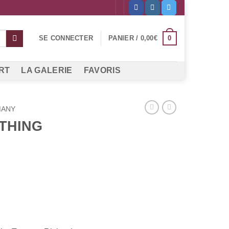
0
SE CONNECTER
PANIER /
0,00
€
RT
LA GALERIE
FAVORIS
MANY
 THING