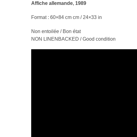
Affiche allemande, 1989
Format : 60×84 cm cm / 24×33 in
Non entoilée / Bon état
NON LINENBACKED / Good condition