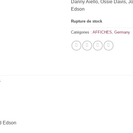
Danny Aiello, Ossie Davis, Jo
Edson
Rupture de stock
Catégories :
AFFICHES
,
Germany
S
rd Edson