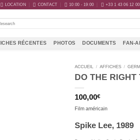
LOCATION
CONTACT
10:00 - 19:00
+33 1 43 06 12 00
ICHES RÉCENTES
PHOTOS
DOCUMENTS
FAN-A
ACCUEIL
/
AFFICHES
/
GER
DO THE RIGHT
100,00
€
Film américain
Spike Lee, 1989