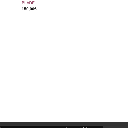
BLADE
150,00
€
+
DANS L’ABI
800,00
€