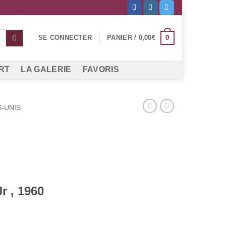
0
SE CONNECTER
PANIER /
0,00
€
RT
LA GALERIE
FAVORIS
S-UNIS
r , 1960