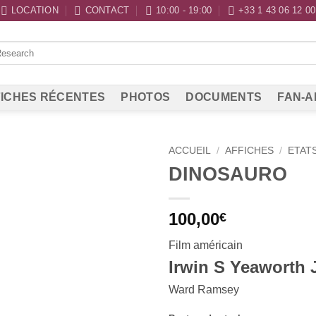
LOCATION
CONTACT
10:00 - 19:00
+33 1 43 06 12 00
ICHES RÉCENTES
PHOTOS
DOCUMENTS
FAN-A
ACCUEIL
/
AFFICHES
/
ETAT
DINOSAURO
100,00
€
Film américain
Irwin S Yeaworth J
Ward Ramsey