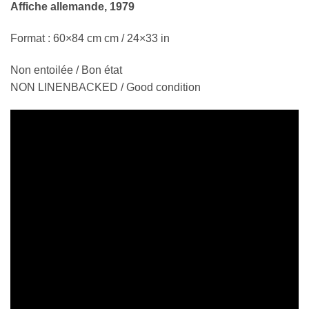
Affiche allemande, 1979
Format : 60×84 cm cm / 24×33 in
Non entoilée / Bon état
NON LINENBACKED / Good condition