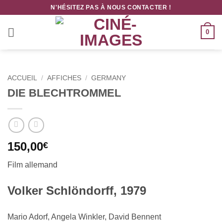
Passer
N'HÉSITEZ PAS À NOUS CONTACTER !
au
contenu
0
ACCUEIL
/
AFFICHES
/
GERMANY
DIE BLECHTROMMEL
150,00
€
Film allemand
Volker Schlöndorff, 1979
Mario Adorf, Angela Winkler, David Bennent