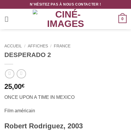
Passer
N'HÉSITEZ PAS À NOUS CONTACTER !
au
contenu
0
ACCUEIL
/
AFFICHES
/
FRANCE
DESPERADO 2
25,00
€
ONCE UPON A TIME IN MEXICO
Fil
m américain
Robert Rodriguez, 2003