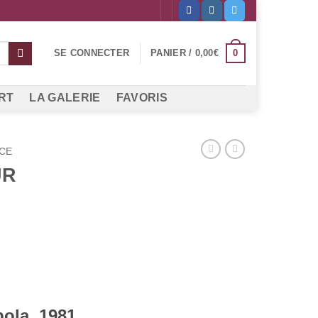
0
SE CONNECTER
PANIER /
0,00
€
RT
LA GALERIE
FAVORIS
CE
UR
ola, 1981