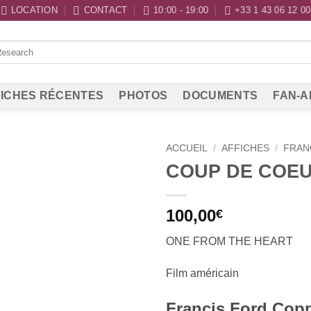
LOCATION
CONTACT
10:00 - 19:00
+33 1 43 06 12 00
ICHES RÉCENTES
PHOTOS
DOCUMENTS
FAN-A
ACCUEIL
/
AFFICHES
/
FRAN
COUP DE COE
100,00
€
ONE FROM THE HEART
Film américain
Francis Ford Copp