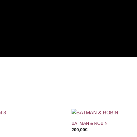
+
BATMAN & ROBIN
200,00
€