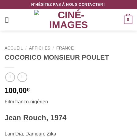
Passer
N'HÉSITEZ PAS À NOUS CONTACTER !
au
contenu
0
ACCUEIL
/
AFFICHES
/
FRANCE
COCORICO MONSIEUR POULET
100,00
€
Film franco-nigérien
Jean Rouch, 1974
Lam Dia, Damoure Zika