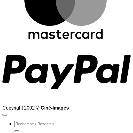
P
Copyright 2002 ©
Ciné-Images
Recherche
pour :