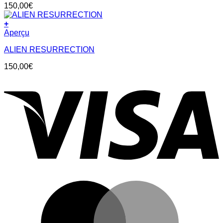
150,00
€
+
Aperçu
ALIEN RESURRECTION
150,00
€
V
M