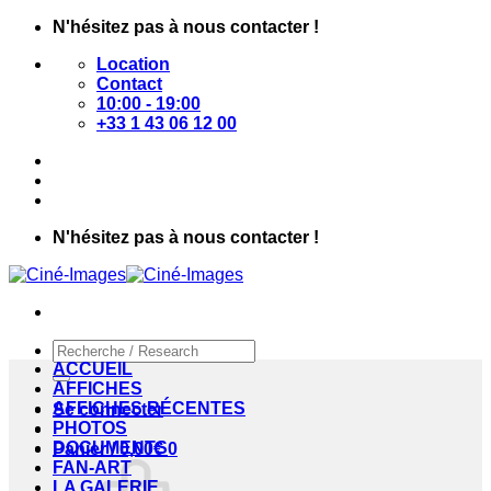
Passer
N'hésitez pas à nous contacter !
au
Location
contenu
Contact
10:00 - 19:00
+33 1 43 06 12 00
N'hésitez pas à nous contacter !
Recherche
pour :
ACCUEIL
AFFICHES
AFFICHES RÉCENTES
Se connecter
PHOTOS
DOCUMENTS
Panier /
0,00
€
0
FAN-ART
LA GALERIE