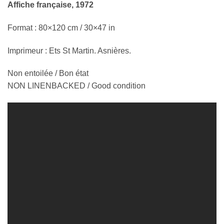
Affiche française, 1972
Format : 80×120 cm / 30×47 in
Imprimeur : Ets St Martin. Asnières.
Non entoilée / Bon état
NON LINENBACKED / Good condition