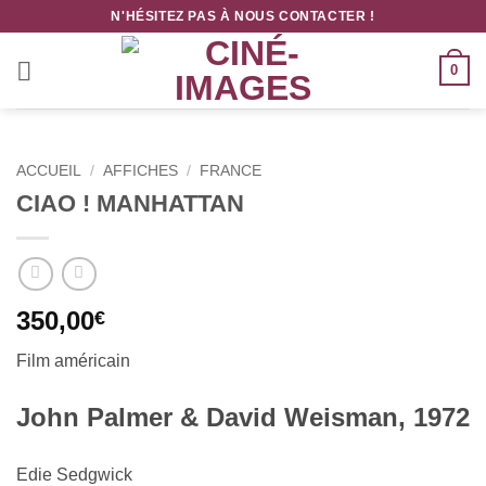
Passer
N'HÉSITEZ PAS À NOUS CONTACTER !
au
contenu
0
ACCUEIL
/
AFFICHES
/
FRANCE
CIAO ! MANHATTAN
350,00
€
Film américain
John Palmer & David Weisman, 1972
Edie Sedgwick