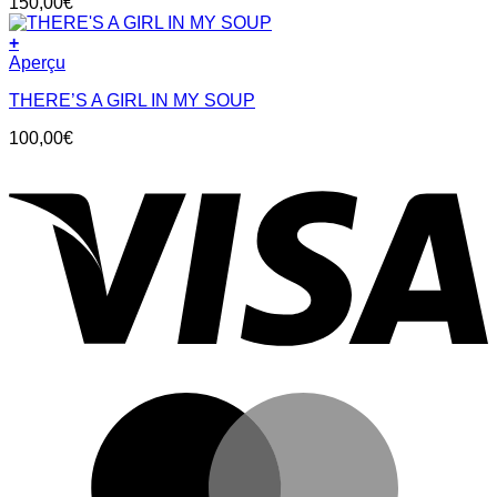
150,00
€
+
Aperçu
THERE’S A GIRL IN MY SOUP
100,00
€
V
M