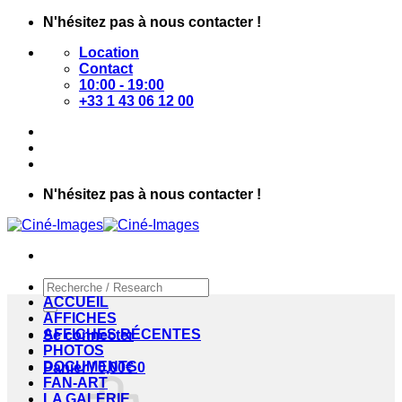
Passer
N'hésitez pas à nous contacter !
au
Location
contenu
Contact
10:00 - 19:00
+33 1 43 06 12 00
N'hésitez pas à nous contacter !
Recherche
pour :
ACCUEIL
AFFICHES
AFFICHES RÉCENTES
Se connecter
PHOTOS
DOCUMENTS
Panier /
0,00
€
0
FAN-ART
LA GALERIE