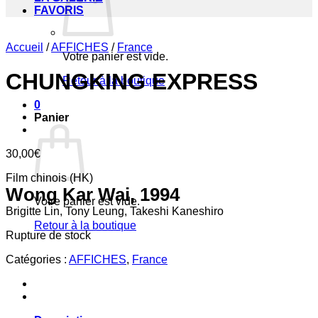
FAVORIS
Accueil
/
AFFICHES
/
France
Votre panier est vide.
CHUNGKING EXPRESS
Retour à la boutique
0
Panier
30,00
€
Film chinois (HK)
Wong Kar Wai, 1994
Votre panier est vide.
Brigitte Lin, Tony Leung, Takeshi Kaneshiro
Retour à la boutique
Rupture de stock
Catégories :
AFFICHES
,
France