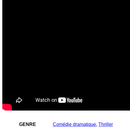
GENRE
Comédie dramatique
,
Thriller