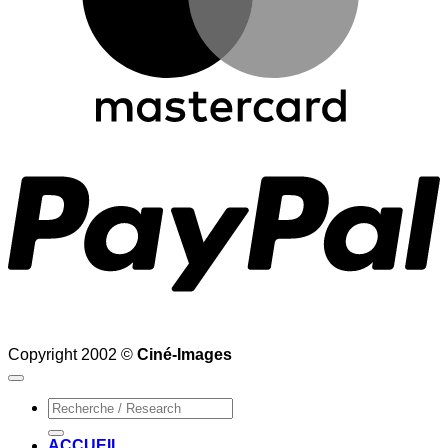
P
Copyright 2002 ©
Ciné-Images
Recherche
pour :
ACCUEIL