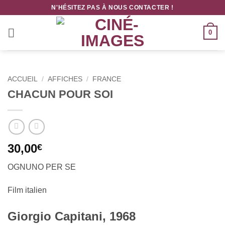
Passer
N'HÉSITEZ PAS À NOUS CONTACTER !
au
contenu
0
ACCUEIL
/
AFFICHES
/
FRANCE
CHACUN POUR SOI
30,00
€
OGNUNO PER SE
Film italien
Giorgio Capitani, 1968