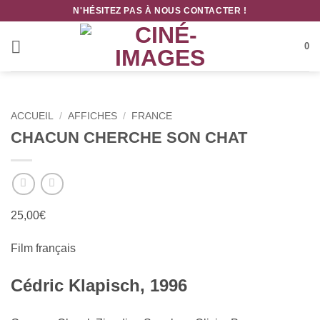
Passer
N'HÉSITEZ PAS À NOUS CONTACTER !
au
contenu
0
ACCUEIL
/
AFFICHES
/
FRANCE
CHACUN CHERCHE SON CHAT
25,00
€
F
il
m français
Cédric Klapisch, 1996