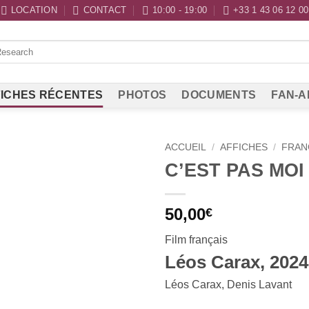
LOCATION
CONTACT
10:00 - 19:00
+33 1 43 06 12 00
ICHES RÉCENTES
PHOTOS
DOCUMENTS
FAN-A
ACCUEIL
/
AFFICHES
/
FRAN
C’EST PAS MOI
50,00
€
Film français
Léos Carax, 2024
Léos Carax, Denis Lavant