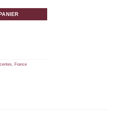
PANIER
écentes
,
France