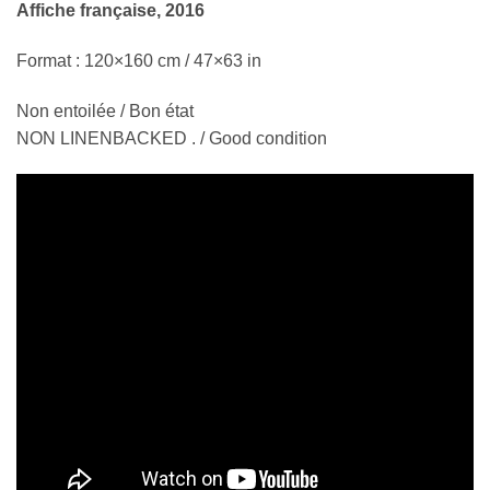
Affiche française, 2016
Format : 120×160 cm / 47×63 in
Non entoilée / Bon état
NON LINENBACKED . / Good condition