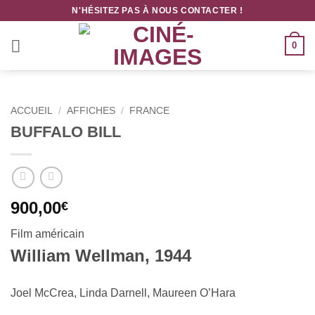
Passer
N'HÉSITEZ PAS À NOUS CONTACTER !
au
contenu
0
ACCUEIL
/
AFFICHES
/
FRANCE
BUFFALO BILL
900,00
€
Film américain
William Wellman, 1944
Joel McCrea, Linda Darnell, Maureen O’Hara