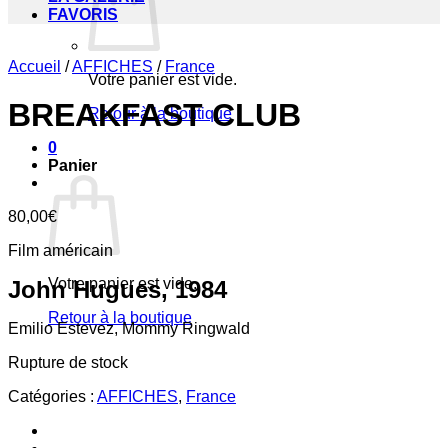
FAVORIS
Accueil
/
AFFICHES
/
France
Votre panier est vide.
BREAKFAST CLUB
Retour à la boutique
0
Panier
80,00
€
Film américain
Votre panier est vide.
John Hugues, 1984
Retour à la boutique
Emilio Estevez, Mommy Ringwald
Rupture de stock
Catégories :
AFFICHES
,
France