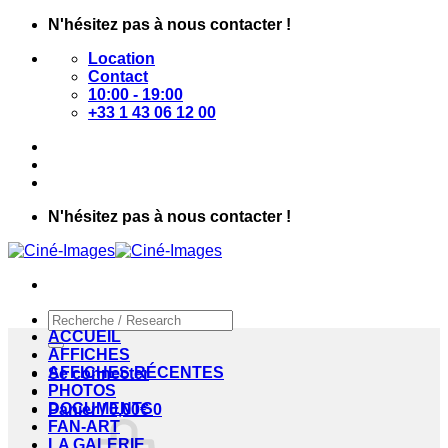
Passer
N'hésitez pas à nous contacter !
au
Location
contenu
Contact
10:00 - 19:00
+33 1 43 06 12 00
N'hésitez pas à nous contacter !
Recherche
pour :
ACCUEIL
AFFICHES
AFFICHES RÉCENTES
Se connecter
PHOTOS
DOCUMENTS
Panier /
0,00
€
0
FAN-ART
LA GALERIE