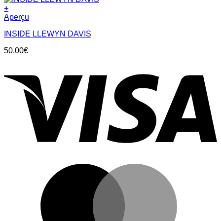
+
Aperçu
INSIDE LLEWYN DAVIS
50,00
€
V
M