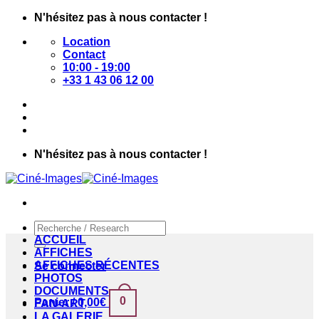
Passer
N'hésitez pas à nous contacter !
au
Location
contenu
Contact
10:00 - 19:00
+33 1 43 06 12 00
N'hésitez pas à nous contacter !
Recherche
pour :
ACCUEIL
AFFICHES
AFFICHES RÉCENTES
Se connecter
PHOTOS
DOCUMENTS
0
Panier /
0,00
€
FAN-ART
LA GALERIE