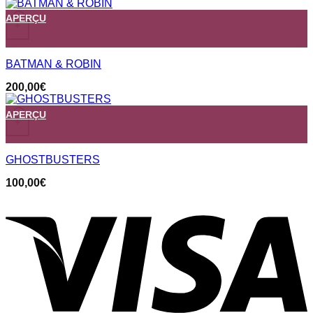
APERÇU
+
BATMAN & ROBIN
200,00
€
APERÇU
+
GHOSTBUSTERS
100,00
€
V