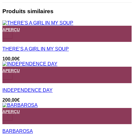
Produits similaires
APERÇU
+
THERE’S A GIRL IN MY SOUP
100,00
€
APERÇU
+
INDEPENDENCE DAY
200,00
€
APERÇU
+
BARBAROSA