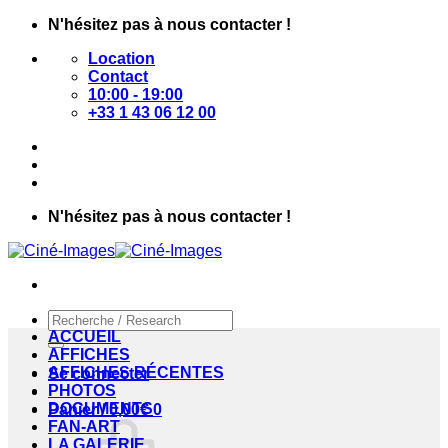
Passer
N'hésitez pas à nous contacter !
au
Location
contenu
Contact
10:00 - 19:00
+33 1 43 06 12 00
N'hésitez pas à nous contacter !
Recherche
pour :
ACCUEIL
AFFICHES
AFFICHES RÉCENTES
Se connecter
PHOTOS
DOCUMENTS
Panier /
0,00
€
0
FAN-ART
LA GALERIE