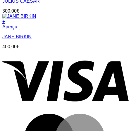
JULIUS CAESAR
300,00
€
+
Aperçu
JANE BIRKIN
400,00
€
V
M