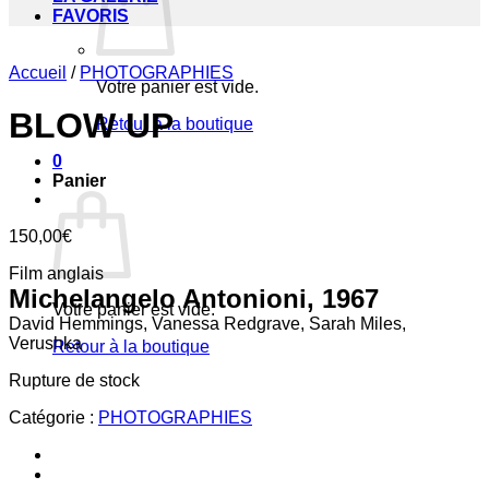
FAVORIS
Accueil
/
PHOTOGRAPHIES
Votre panier est vide.
BLOW UP
Retour à la boutique
0
Panier
150,00
€
Film anglais
Michelangelo Antonioni, 1967
Votre panier est vide.
David Hemmings, Vanessa Redgrave, Sarah Miles,
Verushka
Retour à la boutique
Rupture de stock
Catégorie :
PHOTOGRAPHIES