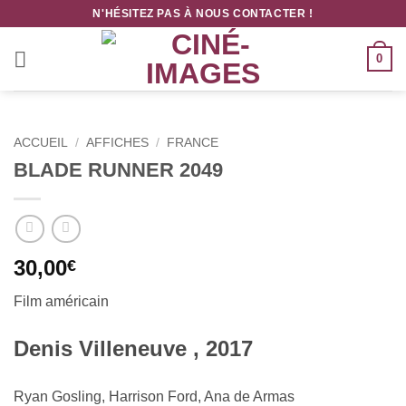
Passer
N'HÉSITEZ PAS À NOUS CONTACTER !
au
contenu
0
ACCUEIL
/
AFFICHES
/
FRANCE
BLADE RUNNER 2049
30,00
€
Film
américain
Denis Villeneuve , 2017
Ryan Gosling, Harrison Ford, Ana de Armas