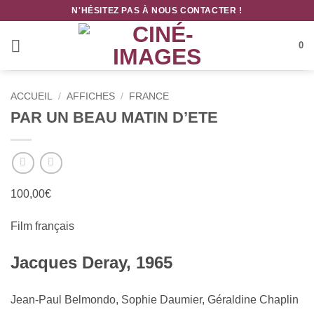
Passer
N'HÉSITEZ PAS À NOUS CONTACTER !
au
contenu
0
ACCUEIL
/
AFFICHES
/
FRANCE
PAR UN BEAU MATIN D’ETE
100,00
€
Film français
Jacques Deray, 1965
Jean-Paul Belmondo, Sophie Daumier, Géraldine Chaplin