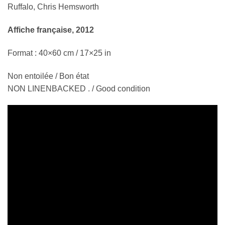
Ruffalo, Chris Hemsworth
Affiche française, 2012
Format : 40×60 cm / 17×25 in
Non entoilée / Bon état
NON LINENBACKED . / Good condition