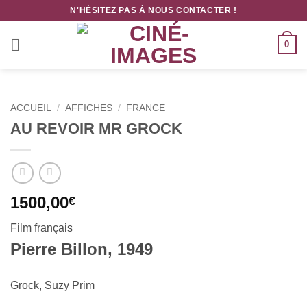
Passer
N'HÉSITEZ PAS À NOUS CONTACTER !
au
contenu
0
ACCUEIL
/
AFFICHES
/
FRANCE
AU REVOIR MR GROCK
1500,00
€
Film français
Pierre Billon, 1949
Grock, Suzy Prim