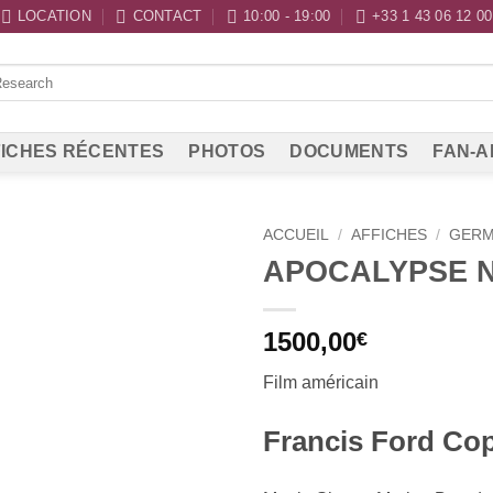
LOCATION
CONTACT
10:00 - 19:00
+33 1 43 06 12 00
ICHES RÉCENTES
PHOTOS
DOCUMENTS
FAN-A
ACCUEIL
/
AFFICHES
/
GER
APOCALYPSE 
1500,00
€
F
il
m américain
Francis Ford Cop