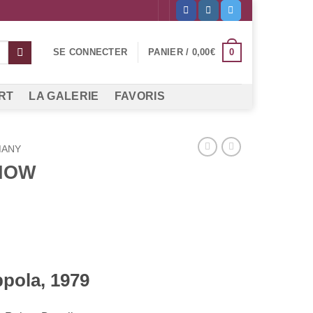
0
SE CONNECTER
PANIER /
0,00
€
RT
LA GALERIE
FAVORIS
MANY
NOW
pola, 1979