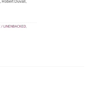
 Robert Duvall,
 / LINENBACKED
,