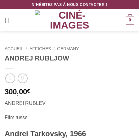
Passer
N'HÉSITEZ PAS À NOUS CONTACTER !
au
contenu
0
ACCUEIL
/
AFFICHES
/
GERMANY
ANDREJ RUBLJOW
300,00
€
ANDREI RUBLEV
Film russe
Andrei Tarkovsky, 1966