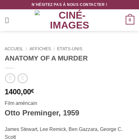
Passer
N'HÉSITEZ PAS À NOUS CONTACTER !
au
contenu
0
ACCUEIL
/
AFFICHES
/
ETATS-UNIS
ANATOMY OF A MURDER
1400,00
€
Film américain
Otto Preminger, 1959
James Stewart, Lee Remick, Ben Gazzara, George C.
Scott