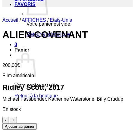
FAVORIS
Accueil
/
AFFICHES
/
Etats-Unis
Votre panier est vide.
ALIEN COVENANT
Retour à la boutique
0
Panier
200,00
€
Film américain
Votre panier est vide.
Ridley Scott, 2017
Retour à la boutique
Michael Fassbender, Katherine Waterstone, Billy Crudup
En stock
quantité
de
Ajouter au panier
ALIEN