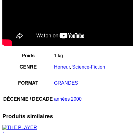
Poids
1 kg
GENRE
Horreur
,
Science-Fiction
FORMAT
GRANDES
DÉCENNIE / DECADE
années 2000
Produits similaires
+