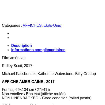
COVENANT
Catégories :
AFFICHES
,
Etats-Unis
Description
Informations complémentaires
Film américain
Ridley Scott, 2017
Michael Fassbender, Katherine Waterstone, Billy Crudup
AFFICHE AMERICAINE , 2017
Format: 69×104 cm / 27×41 in
Non entoilée / Bon état (affiche roulée)
NON LINENBACKED / Good condition (rolled poster)