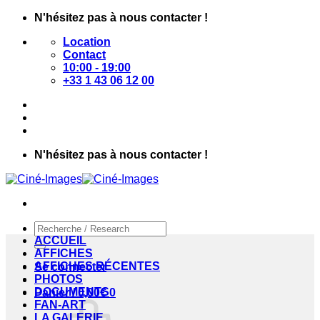
Passer
N'hésitez pas à nous contacter !
au
Location
contenu
Contact
10:00 - 19:00
+33 1 43 06 12 00
N'hésitez pas à nous contacter !
Recherche
pour :
ACCUEIL
AFFICHES
AFFICHES RÉCENTES
Se connecter
PHOTOS
DOCUMENTS
Panier /
0,00
€
0
FAN-ART
LA GALERIE