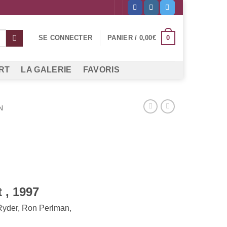
0
SE CONNECTER
PANIER /
0,00
€
RT
LA GALERIE
FAVORIS
N
 , 1997
yder, Ron Perlman,