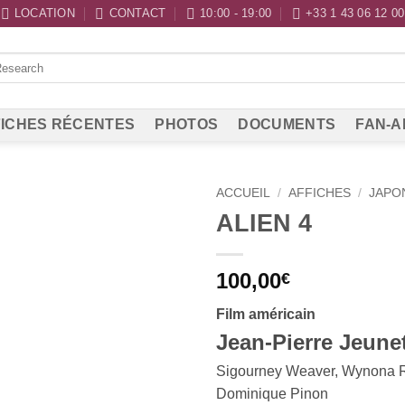
LOCATION
CONTACT
10:00 - 19:00
+33 1 43 06 12 00
ICHES RÉCENTES
PHOTOS
DOCUMENTS
FAN-A
ACCUEIL
/
AFFICHES
/
JAPO
ALIEN 4
100,00
€
Film américain
Jean-Pierre Jeunet
Sigourney Weaver, Wynona R
Dominique Pinon