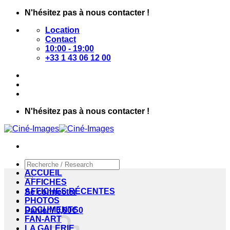
Passer
N'hésitez pas à nous contacter !
au
Location
contenu
Contact
10:00 - 19:00
+33 1 43 06 12 00
N'hésitez pas à nous contacter !
Recherche
pour :
ACCUEIL
AFFICHES
AFFICHES RÉCENTES
Se connecter
PHOTOS
DOCUMENTS
Panier /
0,00
€
0
FAN-ART
LA GALERIE