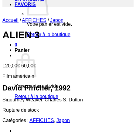
FAVORIS
Accueil
/
AFFICHES
/
Japon
Votre panier est vide.
ALIEN 3
Retour à la boutique
0
Panier
Le
Le
120,00
€
60,00
€
prix
prix
Film américain
initial
actuel
était :
est :
Votre panier est vide.
David Fincher, 1992
120,00€.
60,00€.
Retour à la boutique
Sigourney Weaver, Charles S. Dutton
Rupture de stock
Catégories :
AFFICHES
,
Japon