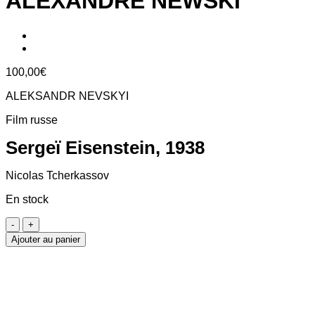
ALEXANDRE NEWSKI
100,00
€
ALEKSANDR NEVSKYI
Film russe
Sergeï Eisenstein, 1938
Nicolas Tcherkassov
En stock
quantité
de
Ajouter au panier
ALEXANDRE
NEWSKI