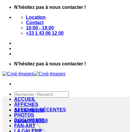
Passer
N'hésitez pas à nous contacter !
au
Location
contenu
Contact
10:00 - 19:00
+33 1 43 06 12 00
N'hésitez pas à nous contacter !
Recherche
pour :
ACCUEIL
AFFICHES
AFFICHES RÉCENTES
Se connecter
PHOTOS
DOCUMENTS
Panier /
0,00
€
0
FAN-ART
LA GALERIE