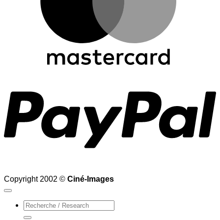
P
Copyright 2002 ©
Ciné-Images
Recherche
pour :