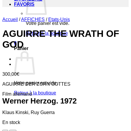
FAVORIS
Accueil
/
AFFICHES
/
Etats-Unis
Votre panier est vide.
AGUIRRE THE WRATH OF
Retour à la boutique
GOD
0
Panier
300,00
€
Votre panier est vide.
AGUIRRE DER ZORN GOTTES
Retour à la boutique
Film allemand
Werner Herzog. 1972
Klaus Kinski, Ruy Guerra
En stock