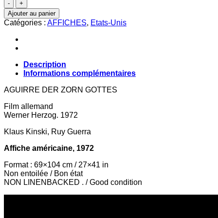
quantité
de
Ajouter au panier
AGUIRRE
Catégories :
AFFICHES
,
Etats-Unis
THE
WRATH
OF
GOD
Description
Informations complémentaires
AGUIRRE DER ZORN GOTTES
Film allemand
Werner Herzog. 1972
Klaus Kinski, Ruy Guerra
Affiche américaine, 1972
Format : 69×104 cm / 27×41 in
Non entoilée / Bon état
NON LINENBACKED . / Good condition