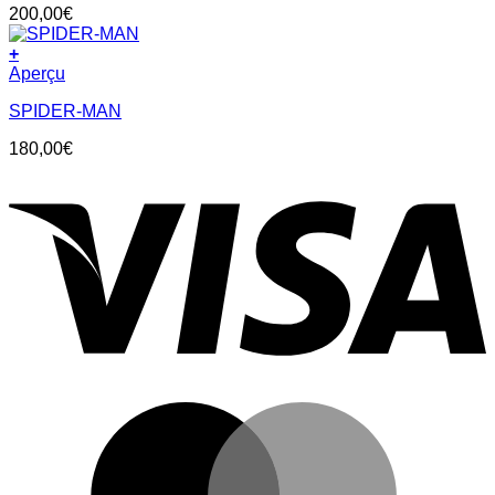
200,00
€
+
Aperçu
SPIDER-MAN
180,00
€
V
M