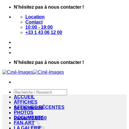
Passer
N'hésitez pas à nous contacter !
au
Location
contenu
Contact
10:00 - 19:00
+33 1 43 06 12 00
N'hésitez pas à nous contacter !
Recherche
pour :
ACCUEIL
AFFICHES
AFFICHES RÉCENTES
Se connecter
PHOTOS
DOCUMENTS
Panier /
0,00
€
0
FAN-ART
LA GALERIE