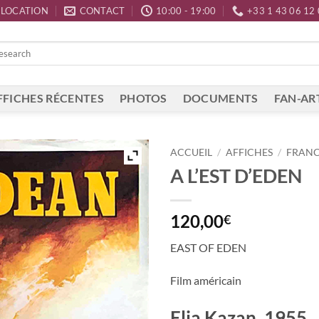
LOCATION
CONTACT
10:00 - 19:00
+33 1 43 06 12
FFICHES RÉCENTES
PHOTOS
DOCUMENTS
FAN-AR
ACCUEIL
/
AFFICHES
/
FRAN
A L’EST D’EDEN
120,00
€
EAST OF EDEN
Film américain
Elia Kazan, 1955