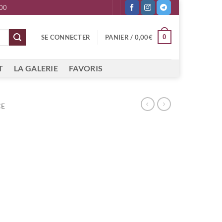
 00
0
SE CONNECTER
PANIER /
0,00
€
T
LA GALERIE
FAVORIS
CE