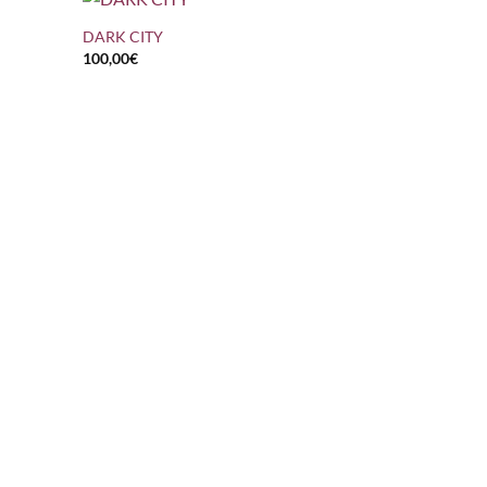
DARK CITY
100,00
€
+
BATMAN & 
200,00
€