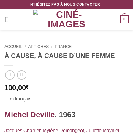
Passer
N'HÉSITEZ PAS À NOUS CONTACTER !
au
contenu
0
ACCUEIL
/
AFFICHES
/
FRANCE
À CAUSE, À CAUSE D’UNE FEMME
100,00
€
Film français
Michel Deville
, 1963
Jacques Charrier
,
Mylène Demongeot
,
Juliette Mayniel