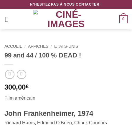
Passer
N'HÉSITEZ PAS À NOUS CONTACTER !
au
contenu
0
ACCUEIL
/
AFFICHES
/
ETATS-UNIS
99 and 44 / 100 % DEAD !
300,00
€
Film
américain
John Frankenheimer, 1974
Richard Harris, Edmond O’Brien, Chuck Connors