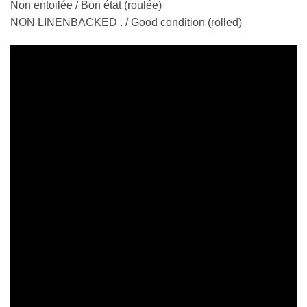
Non entoilée / Bon état (roulée)
NON LINENBACKED . / Good condition (rolled)