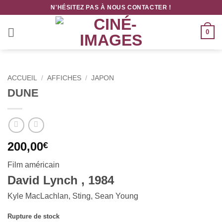
Passer
N'HÉSITEZ PAS À NOUS CONTACTER !
au
contenu
0
ACCUEIL
/
AFFICHES
/
JAPON
DUNE
200,00
€
Film américain
David Lynch , 1984
Kyle MacLachlan, Sting, Sean Young
Rupture de stock