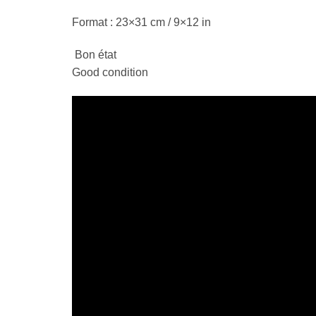
Format : 23×31 cm / 9×12 in
Bon état
Good condition