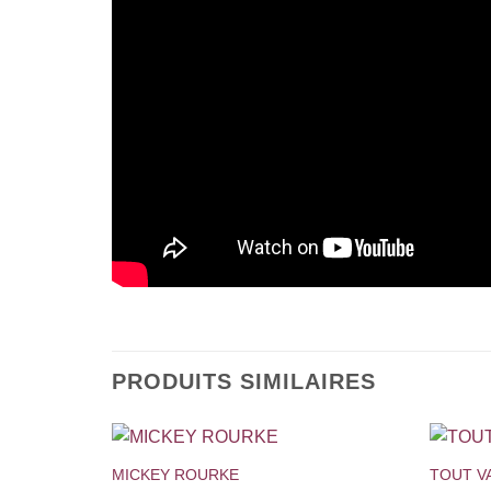
PRODUITS SIMILAIRES
+
+
MICKEY ROURKE
TOUT VA