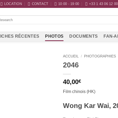
LOCATION
CONTACT
10:00 - 19:00
+33 1 43 06 12 00
ICHES RÉCENTES
PHOTOS
DOCUMENTS
FAN-A
ACCUEIL
/
PHOTOGRAPHIES
2046
40,00
€
Film chinois (HK)
Wong Kar Wai, 2